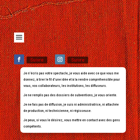
Suivre
Suivre
Je n’écris pas votre spectacle, je vous aide avec ce que vous me
donnez, à tirer le fil d’une idée et à la rendre compréhensible pour
vous, vos collaborateurs, les institutions, les diffuseurs.
Je ne remplis pas des dossiers de subventions, je vous oriente.
Je ne fais pas de diffusion, je suis ni administratrice, ni attachée
de production, ni technicienne, ni régisseuse.
Je peux, si vous le désirez, vous mettre en contact avec des gens
compétents.