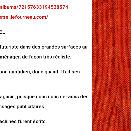
5/albums/72157633194538574
versel.lefourneau.com/
EL
futuriste dans des grandes surfaces au
énager, de façon très réaliste.
 son quotidien, donc quand il fait ses
.
 magasin, puisque nous nous servions des
sages publicitaires.
chines furent écrits.